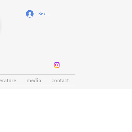
Se connecter
terature.
media.
contact.