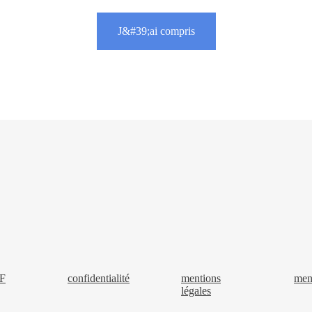
J&#39;ai compris
F
confidentialité
mentions
ment
légales