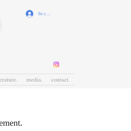
Se connecter
terature.
media.
contact.
nement.